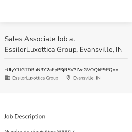
Sales Associate Job at
EssilorLuxottica Group, Evansville, IN
cUlyY1lGTDBuN3Y2aEpPSjR5V3lVcGVOQkE9PQ==
EssilorLuxottica Group
Evansville, IN
Job Description
Numéro de réquisition:
900027